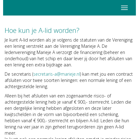
Toggle 
Hoe kun je A-lid worden?
Je kunt A-lid worden als je volgens de statuten van de Vereniging
een lening verstrekt aan de Vereniging Marieje A. De
ledenvereniging Marieje A verzorgt de financiering (beheer en
onderhoud) van het schip en daar lever jij door het afsluiten van
een lening een extra bijdrage aan.
De secretaris (
a-siraterces
@marieje.nl
) kan met jou een contract
afsluiten voor twee soorten leningen: een normale lening of een
achtergestelde lening.
Alleen bij het afsluiten van een zogenaamde risico- of
achtergestelde lening heb je vanaf € 900,- stemrecht. Leden die
een dergelijke lening hebben afgesloten en deze later
kwijtschelden in de vorm van bijvoorbeeld een schenking,
hebben vanaf € 900,- stemrecht en blijven A-lid. Leden die hun
lening na vier jaar in zijn geheel terugvorderen zijn geen A-lid
meer.